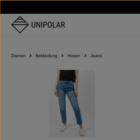
um Hauptinhalt springen
Zur Hauptnavigation springen
Damen
Bekleidung
Hosen
Jeans
Bildergalerie überspringen