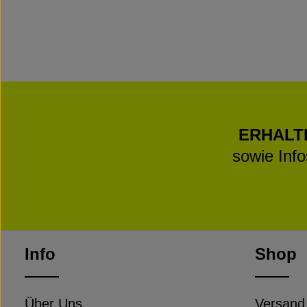
ERHALT
sowie Inf
Info
Shop
Über Uns
Versand