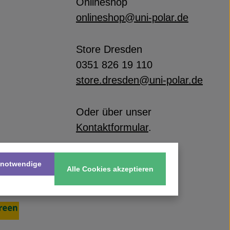
Onlineshop
onlineshop@uni-polar.de
Store Dresden
0351 826 19 110
store.dresden@uni-polar.de
Oder über unser
Kontaktformular
.
 notwendige
Alle Cookies akzeptieren