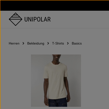
um Hauptinhalt springen
Zur Hauptnavigation springen
Herren
Bekleidung
T-Shirts
Basics
Bildergalerie überspringen