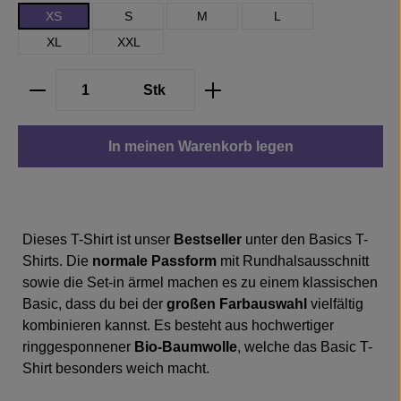
XS
S
M
L
XL
XXL
Produkt Anzahl: Gib den gewünschten We
Stk
In meinen Warenkorb legen
Dieses T-Shirt ist unser
Bestseller
unter den Basics T-
Shirts. Die
normale Passform
mit Rundhalsausschnitt
sowie die Set-in ärmel machen es zu einem klassischen
Basic, dass du bei der
großen Farbauswahl
vielfältig
kombinieren kannst. Es besteht aus hochwertiger
ringgesponnener
Bio-Baumwolle
, welche das Basic T-
Shirt besonders weich macht.