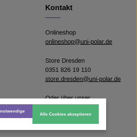
Kontakt
Onlineshop
onlineshop@uni-polar.de
Store Dresden
0351 826 19 110
store.dresden@uni-polar.de
Oder über unser
Kontaktformular
.
 notwendige
Alle Cookies akzeptieren