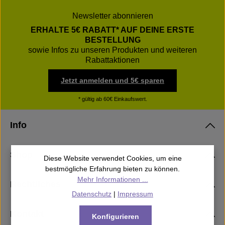
Newsletter abonnieren
ERHALTE 5€ RABATT* AUF DEINE ERSTE
BESTELLUNG
sowie Infos zu unseren Produkten und weiteren
Rabattaktionen
Jetzt anmelden und 5€ sparen
* gültig ab 60€ Einkaufswert.
Info
Shop
Diese Website verwendet Cookies, um eine
bestmögliche Erfahrung bieten zu können.
Mehr Informationen ...
Rechtliches
Datenschutz
|
Impressum
Kontakt
Konfigurieren