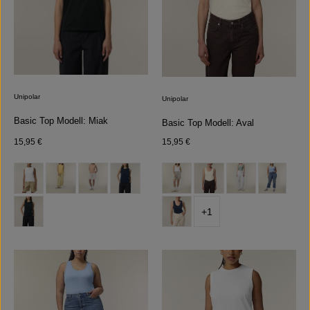
Unipolar
Unipolar
Basic Top Modell: Miak
Basic Top Modell: Aval
Regulärer Preis:
Regulärer Preis:
15,95 €
15,95 €
auswählen
auswählen
Farbe
Farbe
(Diese Option ist zurzeit nicht verfügbar.)
+
1