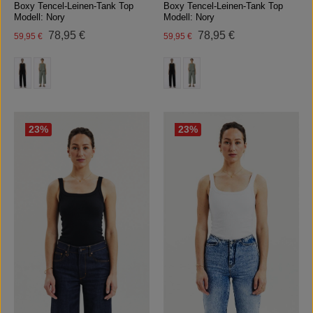
Boxy Tencel-Leinen-Tank Top
Boxy Tencel-Leinen-Tank Top
Modell: Nory
Modell: Nory
Regulärer Preis:
Regulärer Preis:
Verkaufspreis:
78,95 €
Verkaufspreis:
78,95 €
59,95 €
59,95 €
auswählen
auswählen
Farbe
Farbe
23
%
23
%