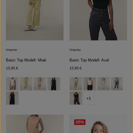
Unipolar
Unipolar
Basic Top Modell: Miak
Basic Top Modell: Aval
Regulärer Preis:
Regulärer Preis:
15,95 €
15,95 €
auswählen
auswählen
Farbe
Farbe
(Diese Option ist zurzeit nicht verfügbar.)
+
1
25
%