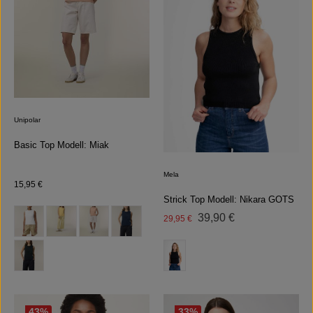
Unipolar
Basic Top Modell: Miak
Mela
Regulärer Preis:
15,95 €
Strick Top Modell: Nikara GOTS
auswählen
Farbe
Regulärer Preis:
Verkaufspreis:
39,90 €
29,95 €
(Diese Option ist zurzeit nicht verfügbar.)
auswählen
Farbe
43
%
33
%