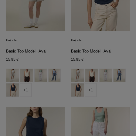
Unipolar
Unipolar
Basic Top Modell: Aval
Basic Top Modell: Aval
Regulärer Preis:
Regulärer Preis:
15,95 €
15,95 €
auswählen
auswählen
Farbe
Farbe
+
1
+
1