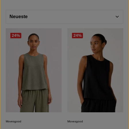
24
%
24
%
Movesgood
Movesgood