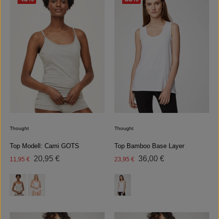
Thought
Thought
Top Modell: Cami GOTS
Top Bamboo Base Layer
Regulärer Preis:
Regulärer Preis:
Verkaufspreis:
20,95 €
Verkaufspreis:
36,00 €
11,95 €
23,95 €
auswählen
auswählen
Farbe
Farbe
(Diese Option ist zurzeit nicht verfügbar.)