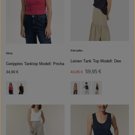
Klitmøller
Mela
Leinen Tank Top Modell: Dee
Geripptes Tanktop Modell: Prisha
Regulärer Preis:
Regulärer Preis:
Verkaufspreis:
59,95 €
34,90 €
44,95 €
auswählen
auswählen
Farbe
Farbe
(Diese Option ist zurzeit nicht verfügbar.)
(Diese Option ist zurzeit nicht verfügb
(Diese Option ist zurzeit nicht 