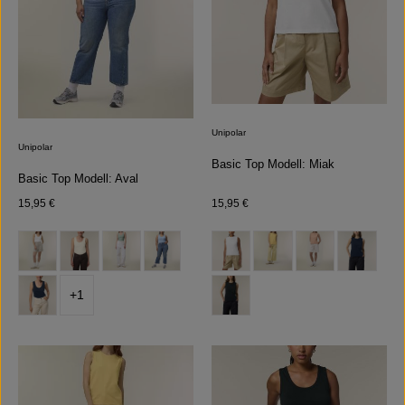
Unipolar
Unipolar
Basic Top Modell: Miak
Basic Top Modell: Aval
Regulärer Preis:
Regulärer Preis:
15,95 €
15,95 €
auswählen
auswählen
Farbe
Farbe
(Diese Opt
+
1