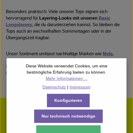
Besonders praktisch: Viele unserer Tops eignen sich
hervorragend für
Layering-Looks mit unseren
Basic
Longsleeves
, die du darunterziehen kannst. So bleiben die
Tops auch an wechselhaften Sommertagen oder in der
Übergangszeit tragbar.
Unser Sortiment umfasst nachhaltige Marken wie
Mela
,
Thinking Mu
,
Komodo
und unsere
Unipolar Basics
. Diese
Diese Website verwendet Cookies, um eine
Labels stehen für faire Arbeitsbedingungen, langlebige
bestmögliche Erfahrung bieten zu können.
Materialien und zeitlose Designs.
Mehr Informationen ...
Datenschutz
|
Impressum
Konfigurieren
Newsletter abonnieren
ERHALTE 5€ RABATT* AUF DEINE ERSTE
Nur technisch notwendige
BESTELLUNG
sowie Infos zu unseren Produkten und weiteren