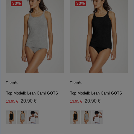
33
%
33
%
Thought
Thought
Top Modell: Leah Cami GOTS
Top Modell: Leah Cami GOTS
Regulärer Preis:
Regulärer Preis:
Verkaufspreis:
20,90 €
Verkaufspreis:
20,90 €
13,95 €
13,95 €
auswählen
auswählen
Farbe
Farbe