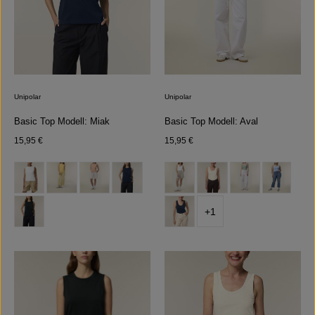
Unipolar
Unipolar
Basic Top Modell: Miak
Basic Top Modell: Aval
Regulärer Preis:
Regulärer Preis:
15,95 €
15,95 €
auswählen
auswählen
Farbe
Farbe
+
1