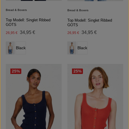
Bread & Boxers
Bread & Boxers
Top Modell: Singlet Ribbed
Top Modell: Singlet Ribbed
GOTS
GOTS
Regulärer Preis:
Regulärer Preis:
Verkaufspreis:
34,95 €
Verkaufspreis:
34,95 €
26,95 €
26,95 €
auswählen
auswählen
Farbe
Farbe
Black
Black
(Diese Option ist zurzeit nicht verfügbar.)
25
%
25
%