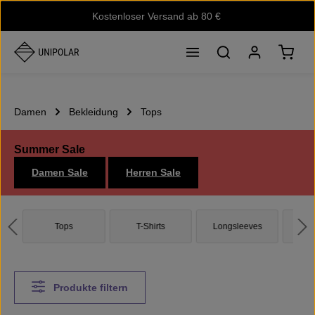
Kostenloser Versand ab 80 €
Zum Hauptinhalt springen
Waren
Damen
Bekleidung
Tops
Summer Sale
Damen Sale
Herren Sale
Tops
T-Shirts
Longsleeves
B
Produkte filtern