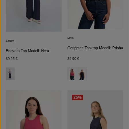
Mela
Zerum
Geripptes Tanktop Modell: Prisha
Ecovero Top Modell: Nera
Regulärer Preis:
Regulärer Preis:
89,95 €
34,90 €
auswählen
auswählen
Farbe
Farbe
(Diese Option ist zurzeit nicht verfügb
25
%