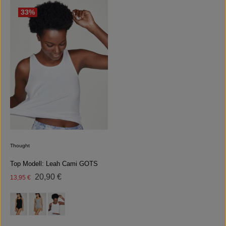
33
%
Thought
Top Modell: Leah Cami GOTS
Regulärer Preis:
Verkaufspreis:
20,90 €
13,95 €
auswählen
Farbe
(Diese Option ist zurzeit nicht verfügbar.)