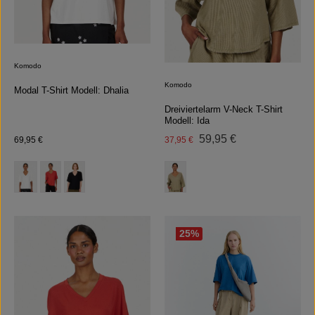
Komodo
Komodo
Modal T-Shirt Modell: Dhalia
Dreiviertelarm V-Neck T-Shirt
Modell: Ida
Regulärer Preis:
Regulärer Preis:
Verkaufspreis:
59,95 €
69,95 €
37,95 €
auswählen
auswählen
Farbe
Farbe
25
%