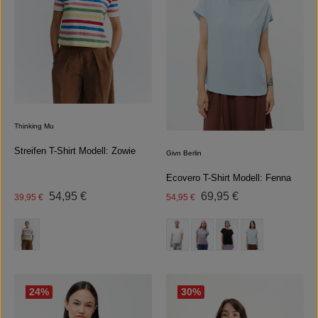
Thinking Mu
Streifen T-Shirt Modell: Zowie
Givn Berlin
Ecovero T-Shirt Modell: Fenna
Regulärer Preis:
Regulärer Preis:
Verkaufspreis:
54,95 €
Verkaufspreis:
69,95 €
39,95 €
54,95 €
auswählen
auswählen
Farbe
Farbe
(Diese Option ist zurzeit nicht 
(Diese Option ist zurzeit
24
%
30
%