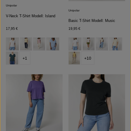
Unipolar
Unipolar
V-Neck T-Shirt Modell: Island
Basic T-Shirt Modell: Music
Regulärer Preis:
Regulärer Preis:
17,95 €
19,95 €
auswählen
auswählen
Farbe
Farbe
+
1
+
10