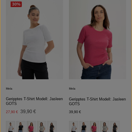
30
%
Mela
Mela
Geripptes T-Shirt Modell: Jasleen
Geripptes T-Shirt Modell: Jasleen
GOTS
GOTS
Regulärer Preis:
Verkaufspreis:
39,90 €
Regulärer Preis:
27,90 €
39,90 €
auswählen
auswählen
Farbe
Farbe
(Diese Option ist zurzeit nicht verfügbar.)