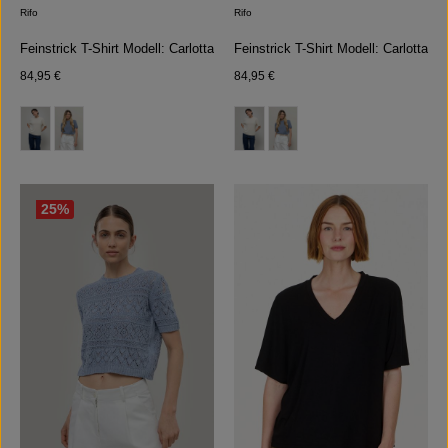
Rifo
Rifo
Feinstrick T-Shirt Modell: Carlotta
Feinstrick T-Shirt Modell: Carlotta
Regulärer Preis:
Regulärer Preis:
84,95 €
84,95 €
auswählen
auswählen
Farbe
Farbe
25
%