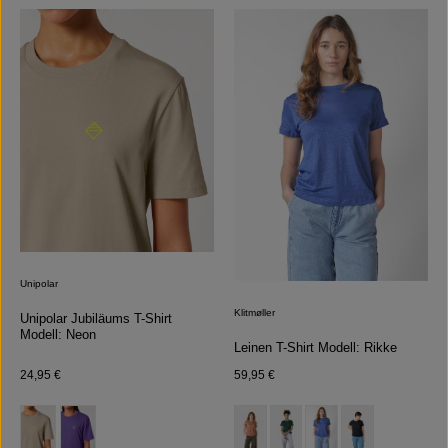
Unipolar
Klitmøller
Unipolar Jubiläums T-Shirt
Modell: Neon
Leinen T-Shirt Modell: Rikke
Regulärer Preis:
Regulärer Preis:
24,95 €
59,95 €
auswählen
auswählen
Farbe
Farbe
(Diese Option ist zurzeit nicht verfügbar.)
(Diese Option ist zurzeit nicht verfügb
(Diese Option ist zurzeit nicht 