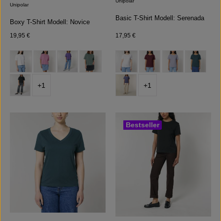
Unipolar
Unipolar
Basic T-Shirt Modell: Serenada
Boxy T-Shirt Modell: Novice
Regulärer Preis:
Regulärer Preis:
19,95 €
17,95 €
auswählen
auswählen
Farbe
Farbe
(Diese Option ist zurzeit nicht verfügbar.)
(Diese Option ist zurzeit nicht verfügbar.)
+
1
+
1
Bestseller