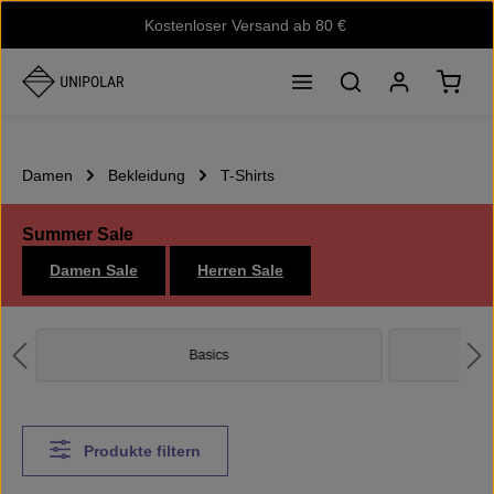
Kostenloser Versand ab 80 €
Zum Hauptinhalt springen
Waren
Damen
Bekleidung
T-Shirts
Summer Sale
Damen Sale
Herren Sale
Basics
Produkte filtern