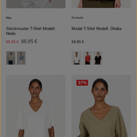
Komodo
Rifo
Modal T-Shirt Modell: Dhalia
Strickmuster T-Shirt Modell:
Neda
Regulärer Preis:
Verkaufspreis:
88,95 €
Regulärer Preis:
66,95 €
69,95 €
auswählen
auswählen
Farbe
Farbe
(Diese Option ist zurzeit nicht verfügbar.)
37
%