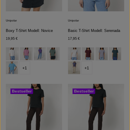
Unipolar
Unipolar
Boxy T-Shirt Modell: Novice
Basic T-Shirt Modell: Serenada
Regulärer Preis:
Regulärer Preis:
19,95 €
17,95 €
auswählen
auswählen
Farbe
Farbe
(Diese Option ist zurzeit nicht verfügbar.)
+
1
+
1
Bestseller
Bestseller