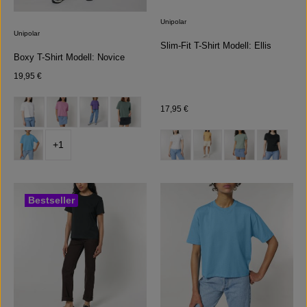
Unipolar
Unipolar
Slim-Fit T-Shirt Modell: Ellis
Boxy T-Shirt Modell: Novice
Regulärer Preis:
19,95 €
auswählen
Farbe
Regulärer Preis:
17,95 €
(Diese Option ist zurzeit nicht verfügbar.)
auswählen
Farbe
+
1
(Diese Option ist zurzeit ni
(Diese Option ist z
Bestseller