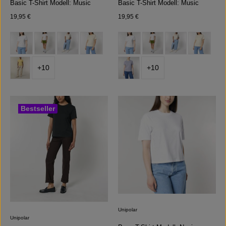
Basic T-Shirt Modell: Music
Basic T-Shirt Modell: Music
Regulärer Preis:
Regulärer Preis:
19,95 €
19,95 €
auswählen
auswählen
Farbe
Farbe
+
10
+
10
Bestseller
Unipolar
Unipolar