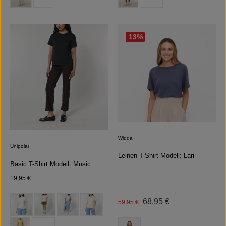
13
%
Widda
Unipolar
Leinen T-Shirt Modell: Lari
Basic T-Shirt Modell: Music
Regulärer Preis:
19,95 €
auswählen
Farbe
Regulärer Preis:
Verkaufspreis:
68,95 €
59,95 €
auswählen
Farbe