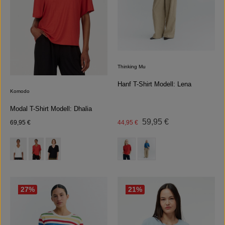
Thinking Mu
Hanf T-Shirt Modell: Lena
Komodo
Modal T-Shirt Modell: Dhalia
Regulärer Preis:
Regulärer Preis:
Verkaufspreis:
59,95 €
69,95 €
44,95 €
auswählen
auswählen
Farbe
Farbe
(Diese Option ist zurzeit nicht verfüg
27
%
21
%