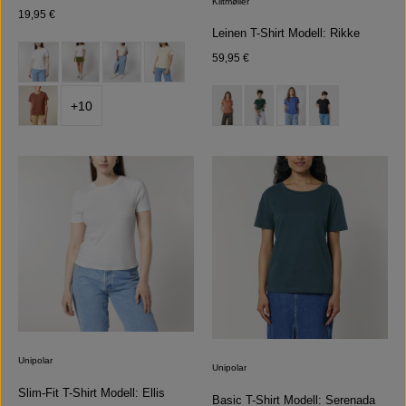
Klitmøller
Regulärer Preis:
19,95 €
Leinen T-Shirt Modell: Rikke
auswählen
Farbe
Regulärer Preis:
59,95 €
auswählen
Farbe
+
10
(Diese Option ist zurzeit nicht verfügb
(Diese Option ist zurzeit nicht 
Unipolar
Unipolar
Slim-Fit T-Shirt Modell: Ellis
Basic T-Shirt Modell: Serenada