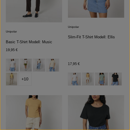
Unipolar
Unipolar
Slim-Fit T-Shirt Modell: Ellis
Basic T-Shirt Modell: Music
Regulärer Preis:
19,95 €
auswählen
Farbe
Regulärer Preis:
17,95 €
auswählen
Farbe
+
10
(Diese Option ist zurzeit nicht verfü