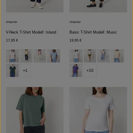
Unipolar
Unipolar
V-Neck T-Shirt Modell: Island
Basic T-Shirt Modell: Music
Regulärer Preis:
Regulärer Preis:
17,95 €
19,95 €
auswählen
auswählen
Farbe
Farbe
+
1
+
10