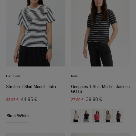
Givn Berlin
Mela
Streifen T-Shirt Modell: Julia
Geripptes T-Shirt Modell: Jasleen
GOTS
Regulärer Preis:
Regulärer Preis:
Verkaufspreis:
44,95 €
Verkaufspreis:
39,90 €
33,95 €
27,90 €
auswählen
auswählen
Farbe
Farbe
Black/White
(Diese Option ist zurzeit nicht verfügb