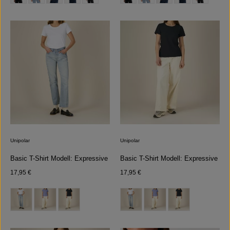
Unipolar
Unipolar
Basic T-Shirt Modell: Expressive
Basic T-Shirt Modell: Expressive
Regulärer Preis:
Regulärer Preis:
17,95 €
17,95 €
auswählen
auswählen
Farbe
Farbe