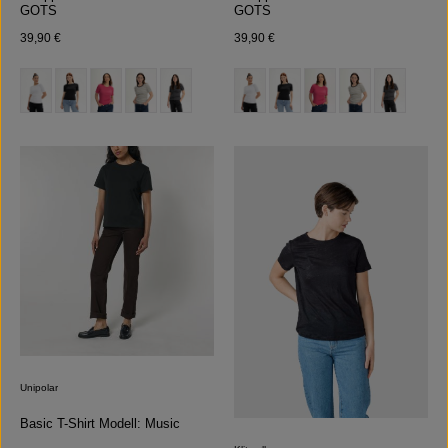
GOTS
GOTS
Regulärer Preis:
Regulärer Preis:
39,90 €
39,90 €
auswählen
auswählen
Farbe
Farbe
(Diese Option ist zurzeit nicht verfügbar.)
(Diese Option ist zurzeit nicht verfügb
Unipolar
Basic T-Shirt Modell: Music