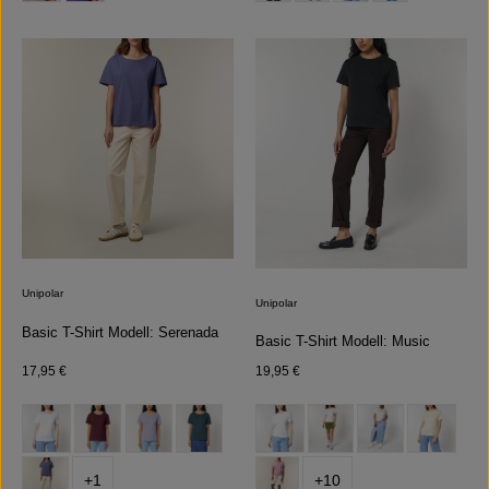
Unipolar
Unipolar
Basic T-Shirt Modell: Serenada
Basic T-Shirt Modell: Music
Regulärer Preis:
Regulärer Preis:
17,95 €
19,95 €
auswählen
auswählen
Farbe
Farbe
+
1
+
10