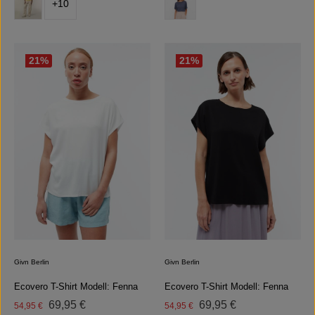
+
10
21
%
21
%
Givn Berlin
Givn Berlin
Ecovero T-Shirt Modell: Fenna
Ecovero T-Shirt Modell: Fenna
Regulärer Preis:
Regulärer Preis:
Verkaufspreis:
69,95 €
Verkaufspreis:
69,95 €
54,95 €
54,95 €