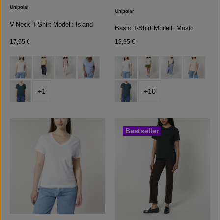
Unipolar
Unipolar
V-Neck T-Shirt Modell: Island
Basic T-Shirt Modell: Music
Regulärer Preis:
Regulärer Preis:
17,95 €
19,95 €
auswählen
auswählen
Farbe
Farbe
+
1
+
10
Bestseller