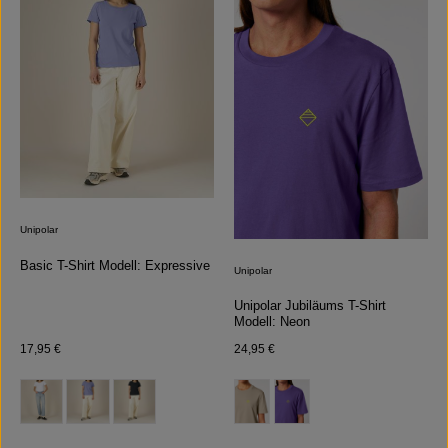
Unipolar
Basic T-Shirt Modell: Expressive
Unipolar
Unipolar Jubiläums T-Shirt
Modell: Neon
Regulärer Preis:
Regulärer Preis:
17,95 €
24,95 €
auswählen
auswählen
Farbe
Farbe