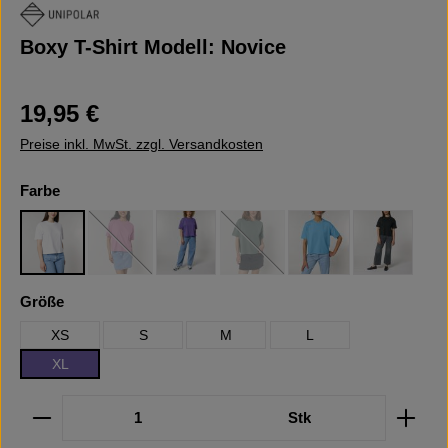
Boxy T-Shirt Modell: Novice
Regulärer Preis:
19,95 €
Preise inkl. MwSt. zzgl. Versandkosten
auswählen
Farbe
White
Bubble Pink
Purple Love
Green Bay
Aqua Blue
Black
(Diese Option ist zurzeit nicht verfügbar.)
(Diese Option ist zurzeit nicht verfüg
auswählen
Größe
XS
S
M
L
XL
Produkt Anzahl: Gib den gewünschten Wert ein oder b
Stk