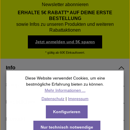
Newsletter abonnieren
ERHALTE 5€ RABATT* AUF DEINE ERSTE
BESTELLUNG
sowie Infos zu unseren Produkten und weiteren
Rabattaktionen
Jetzt anmelden und 5€ sparen
* gültig ab 60€ Einkaufswert.
Info
Diese Website verwendet Cookies, um eine
Shop
bestmögliche Erfahrung bieten zu können.
Mehr Informationen ...
Datenschutz
|
Impressum
Rechtliches
Konfigurieren
Kontakt
Nur technisch notwendige