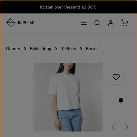
Kostenloser Versand ab 80 €
Zum Hauptinhalt springen
Waren
Damen
Bekleidung
T-Shirts
Basics
Bildergalerie überspringen