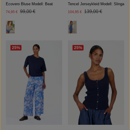
Ecovero Bluse Modell: Beat
Tencel Jerseykleid Modell: Slinga
Regulärer Preis:
Regulärer Preis:
Verkaufspreis:
99,00 €
Verkaufspreis:
139,00 €
74,95 €
104,95 €
auswählen
auswählen
Farbe
Farbe
25
%
25
%