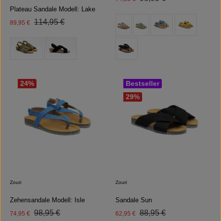
Plateau Sandale Modell: Lake
auswählen
Farbe
Regulärer Preis:
Verkaufspreis:
114,95 €
89,95 €
(Diese Option ist zurzeit nicht 
auswählen
Farbe
24
%
Bestseller
29
%
Zouri
Zouri
Zehensandale Modell: Isle
Sandale Sun
Regulärer Preis:
Regulärer Preis:
Verkaufspreis:
98,95 €
Verkaufspreis:
88,95 €
74,95 €
62,95 €