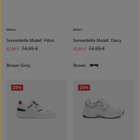
Moken
Moken
Sonnenbrille Modell: Filton
Sonnenbrille Modell: Darcy
Regulärer Preis:
Regulärer Preis:
Verkaufspreis:
74,95 €
Verkaufspreis:
74,95 €
62,95 €
62,95 €
auswählen
auswählen
Farbe
Farbe
Brown
Grey
Brown
(Diese Option ist zurzeit nicht verfüg
25
%
25
%