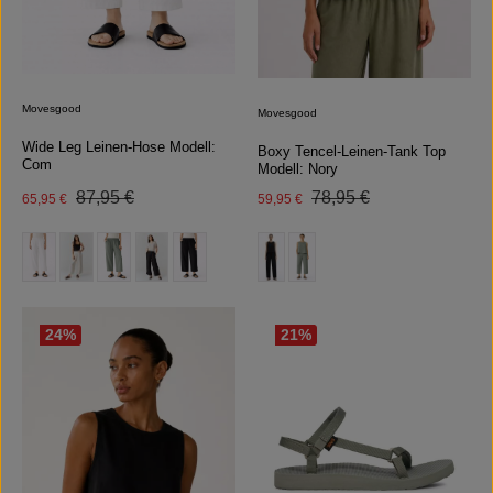
Movesgood
Movesgood
Wide Leg Leinen-Hose Modell:
Boxy Tencel-Leinen-Tank Top
Com
Modell: Nory
Regulärer Preis:
Regulärer Preis:
Verkaufspreis:
87,95 €
Verkaufspreis:
78,95 €
65,95 €
59,95 €
auswählen
auswählen
Farbe
Farbe
(Diese Option ist zurzeit nicht verfügbar.)
(Diese Option ist zurzeit nicht verfügbar.)
24
%
21
%