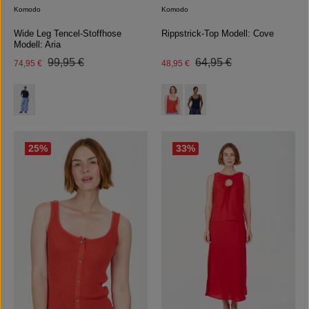
Komodo
Komodo
Wide Leg Tencel-Stoffhose
Rippstrick-Top Modell: Cove
Modell: Aria
Regulärer Preis:
Regulärer Preis:
Verkaufspreis:
99,95 €
Verkaufspreis:
64,95 €
74,95 €
48,95 €
auswählen
auswählen
Farbe
Farbe
25
%
33
%