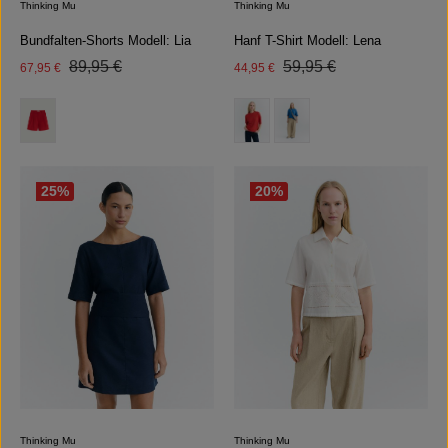
Thinking Mu
Thinking Mu
Bundfalten-Shorts Modell: Lia
Hanf T-Shirt Modell: Lena
Regulärer Preis:
Regulärer Preis:
Verkaufspreis:
89,95 €
Verkaufspreis:
59,95 €
67,95 €
44,95 €
auswählen
auswählen
Farbe
Farbe
(Diese Option ist zurzeit nicht verfüg
25
%
20
%
Thinking Mu
Thinking Mu