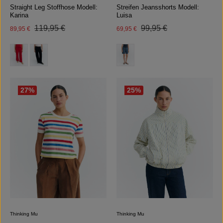
Straight Leg Stoffhose Modell:
Streifen Jeansshorts Modell:
Karina
Luisa
Regulärer Preis:
Regulärer Preis:
Verkaufspreis:
119,95 €
Verkaufspreis:
99,95 €
89,95 €
69,95 €
auswählen
auswählen
Farbe
Farbe
27
%
25
%
Thinking Mu
Thinking Mu