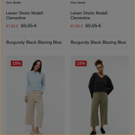
Givn Berlin
Givn Berlin
Leinen Shorts Modell:
Leinen Shorts Modell:
Clementine
Clementine
Regulärer Preis:
Regulärer Preis:
Verkaufspreis:
89,95 €
Verkaufspreis:
89,95 €
67,95 €
67,95 €
auswählen
auswählen
Farbe
Farbe
Burgundy
Black
Blazing Blue
Burgundy
Black
Blazing Blue
(Diese Option ist zurzeit nicht verfügbar.)
(Diese Option ist zurzeit nicht verfügbar.)
(Diese Option ist zurzeit nicht verf
(Diese Option ist zurzeit
15
%
15
%