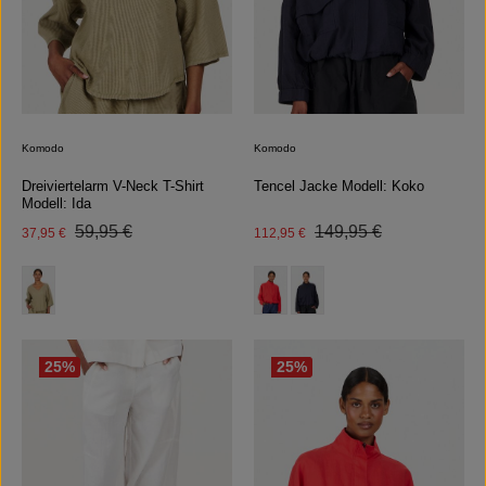
Komodo
Komodo
Dreiviertelarm V-Neck T-Shirt
Tencel Jacke Modell: Koko
Modell: Ida
Regulärer Preis:
Regulärer Preis:
Verkaufspreis:
59,95 €
Verkaufspreis:
149,95 €
37,95 €
112,95 €
auswählen
auswählen
Farbe
Farbe
(Diese Option ist zurzeit nicht 
25
%
25
%