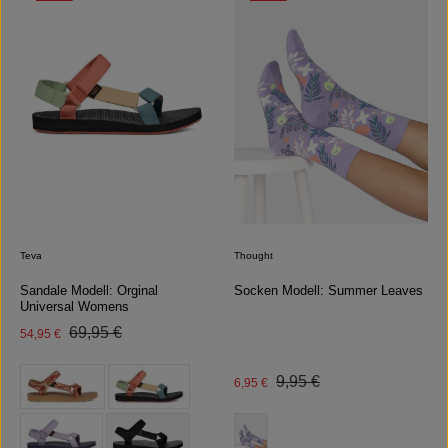
Teva
Thought
Sandale Modell: Orginal
Socken Modell: Summer Leaves
Universal Womens
Regulärer Preis:
Verkaufspreis:
69,95 €
54,95 €
auswählen
Farbe
Regulärer Preis:
Verkaufspreis:
9,95 €
6,95 €
auswählen
Farbe
(Diese Option ist zurzeit nicht verfügbar.)