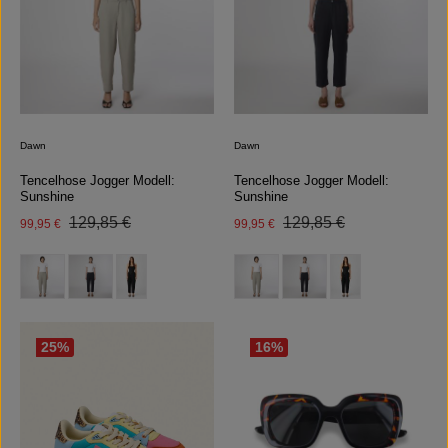
Dawn
Dawn
Tencelhose Jogger Modell:
Tencelhose Jogger Modell:
Sunshine
Sunshine
Regulärer Preis:
Regulärer Preis:
Verkaufspreis:
129,85 €
Verkaufspreis:
129,85 €
99,95 €
99,95 €
auswählen
auswählen
Farbe
Farbe
25
%
16
%