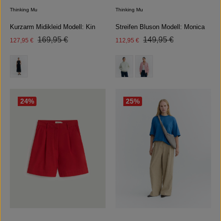
Thinking Mu
Thinking Mu
Kurzarm Midikleid Modell: Kin
Streifen Bluson Modell: Monica
Regulärer Preis:
Regulärer Preis:
Verkaufspreis:
169,95 €
Verkaufspreis:
149,95 €
127,95 €
112,95 €
auswählen
auswählen
Farbe
Farbe
(Diese Option ist zurzeit nicht verfüg
24
%
25
%