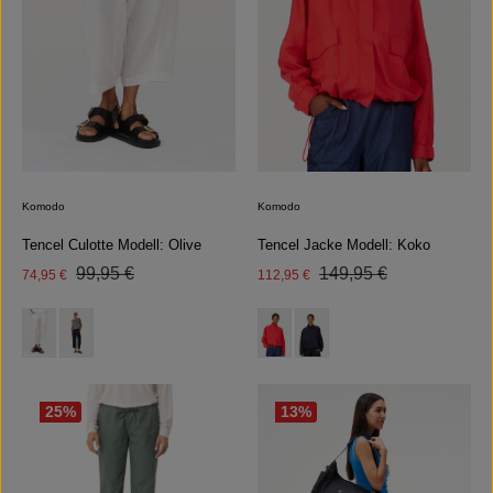
Komodo
Komodo
Tencel Jacke Modell: Koko
Tencel Culotte Modell: Olive
Regulärer Preis:
Regulärer Preis:
Verkaufspreis:
99,95 €
Verkaufspreis:
149,95 €
74,95 €
112,95 €
auswählen
auswählen
Farbe
Farbe
(Diese Option ist zurzeit nicht 
25
%
13
%