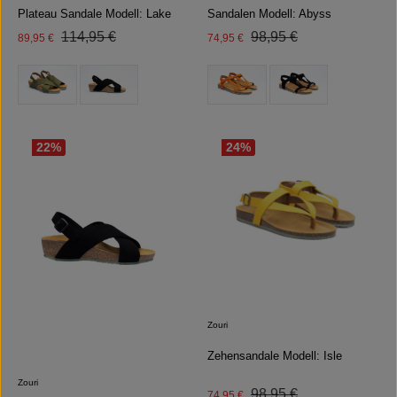
Plateau Sandale Modell: Lake
Sandalen Modell: Abyss
Regulärer Preis:
Regulärer Preis:
Verkaufspreis:
114,95 €
Verkaufspreis:
98,95 €
89,95 €
74,95 €
auswählen
auswählen
Farbe
Farbe
(Diese Option ist zurzeit nicht ver
22
%
24
%
Zouri
Zehensandale Modell: Isle
Zouri
Regulärer Preis:
Verkaufspreis:
98,95 €
74,95 €