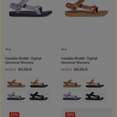
Teva
Teva
Sandale Modell: Orginal
Sandale Modell: Orginal
Universal Womens
Universal Womens
Regulärer Preis:
Regulärer Preis:
Verkaufspreis:
69,95 €
Verkaufspreis:
69,95 €
54,95 €
54,95 €
auswählen
auswählen
Farbe
Farbe
(Diese Option ist zurzeit nicht verfügbar.)
(Diese Option ist
21
%
30
%