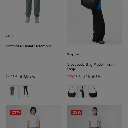
VAUDE
Stoffhose Modell: Redmont
Pinqponq
Crossbody Bag Modell: Krumm
Large
Regulärer Preis:
Regulärer Preis:
Verkaufspreis:
99,95 €
Verkaufspreis:
149,90 €
74,95 €
129,95 €
auswählen
auswählen
Farbe
Farbe
(Diese Option ist zurzeit nicht verfügbar.)
23
%
23
%