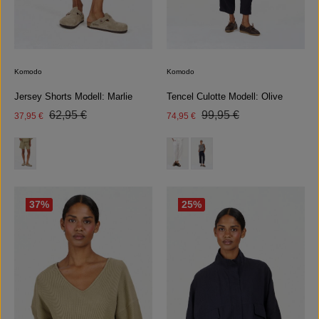
Komodo
Komodo
Jersey Shorts Modell: Marlie
Tencel Culotte Modell: Olive
Regulärer Preis:
Regulärer Preis:
Verkaufspreis:
62,95 €
Verkaufspreis:
99,95 €
37,95 €
74,95 €
auswählen
auswählen
Farbe
Farbe
37
%
25
%