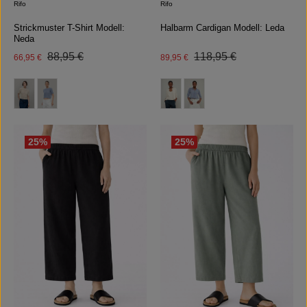
Rifo
Rifo
Strickmuster T-Shirt Modell:
Halbarm Cardigan Modell: Leda
Neda
Regulärer Preis:
Regulärer Preis:
Verkaufspreis:
88,95 €
Verkaufspreis:
118,95 €
66,95 €
89,95 €
auswählen
auswählen
Farbe
Farbe
(Diese Option ist zurzeit nicht verfügbar.)
25
%
25
%