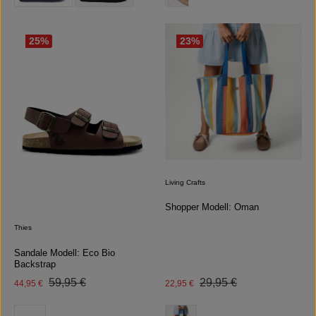
25
%
23
%
Living Crafts
Shopper Modell: Oman
Thies
Sandale Modell: Eco Bio
Backstrap
Regulärer Preis:
Regulärer Preis:
Verkaufspreis:
59,95 €
Verkaufspreis:
29,95 €
44,95 €
22,95 €
auswählen
auswählen
Farbe
Farbe