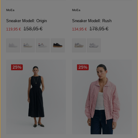
MoEa
MoEa
Sneaker Modell: Origin
Sneaker Modell: Rush
Regulärer Preis:
Regulärer Preis:
Verkaufspreis:
158,95 €
Verkaufspreis:
178,95 €
119,95 €
134,95 €
auswählen
auswählen
Farbe
Farbe
(Diese Option ist zurzeit nicht verfügbar.)
(Diese Option ist zurzeit ni
25
%
25
%