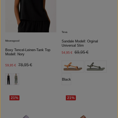
Teva
Movesgood
Sandale Modell: Orginal
Universal Slim
Boxy Tencel-Leinen-Tank Top
Regulärer Preis:
Verkaufspreis:
69,95 €
54,95 €
Modell: Nory
auswählen
Farbe
Regulärer Preis:
Verkaufspreis:
78,95 €
59,95 €
(Diese Option is
auswählen
Farbe
Black
(Diese Option ist zurzeit nicht verfüg
21
%
21
%