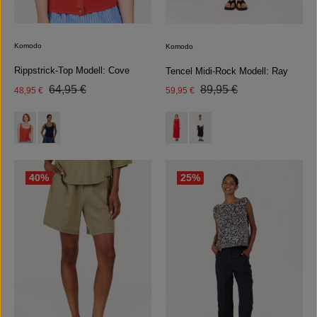
Komodo
Komodo
Rippstrick-Top Modell: Cove
Tencel Midi-Rock Modell: Ray
Regulärer Preis:
Regulärer Preis:
Verkaufspreis:
64,95 €
Verkaufspreis:
89,95 €
48,95 €
59,95 €
auswählen
auswählen
Farbe
Farbe
(Diese Option ist zurzeit nicht 
40
%
25
%