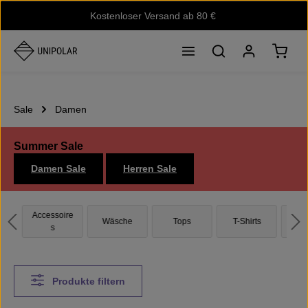
Zum Hauptinhalt springen
Kostenloser Versand ab 80 €
Waren
Sale
Damen
Summer Sale
Damen Sale
Herren Sale
Accessoire
Lon
e
Wäsche
Tops
T-Shirts
s
Produkte filtern