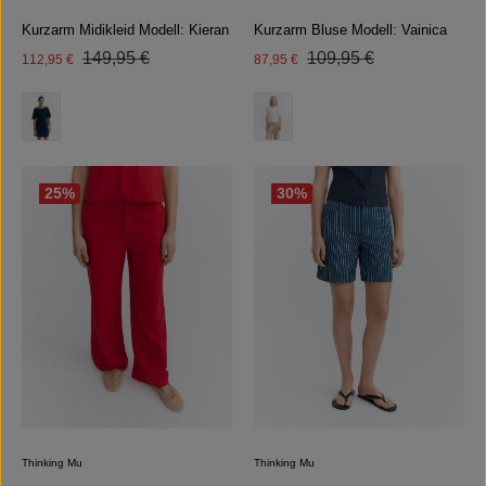
Kurzarm Midikleid Modell: Kieran
Kurzarm Bluse Modell: Vainica
Regulärer Preis:
Regulärer Preis:
Verkaufspreis:
149,95 €
Verkaufspreis:
109,95 €
112,95 €
87,95 €
auswählen
auswählen
Farbe
Farbe
25
%
30
%
Thinking Mu
Thinking Mu