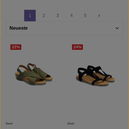
1
2
3
4
5
Seite
Seite
Seite
Seite
Seite
22
%
24
%
Zouri
Zouri