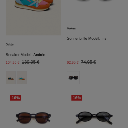
Moken
Sonnenbrille Modell: Iris
Odaje
Sneaker Modell: Andrée
Regulärer Preis:
Regulärer Preis:
Verkaufspreis:
139,95 €
Verkaufspreis:
74,95 €
104,95 €
62,95 €
auswählen
auswählen
Farbe
Farbe
16
%
16
%