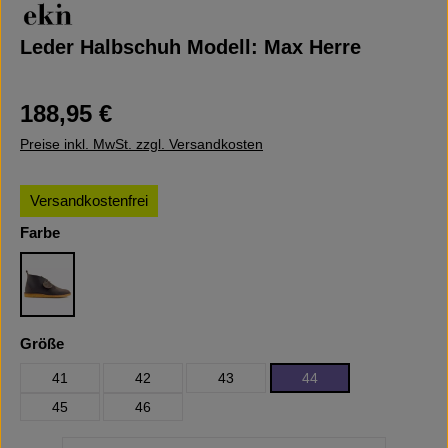
Leder Halbschuh Modell: Max Herre
Regulärer Preis:
188,95 €
Preise inkl. MwSt. zzgl. Versandkosten
Versandkostenfrei
auswählen
Farbe
Brown
auswählen
Größe
41
42
43
44
45
46