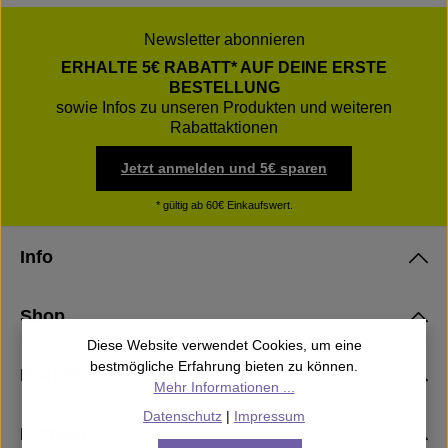
Newsletter abonnieren
ERHALTE 5€ RABATT* AUF DEINE ERSTE
BESTELLUNG
sowie Infos zu unseren Produkten und weiteren
Rabattaktionen
Jetzt anmelden und 5€ sparen
* gültig ab 60€ Einkaufswert.
Info
Shop
Diese Website verwendet Cookies, um eine
bestmögliche Erfahrung bieten zu können.
Rechtliches
Mehr Informationen ...
Datenschutz
|
Impressum
Kontakt