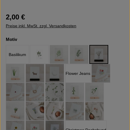
Regulärer Preis:
2,00 €
Preise inkl. MwSt. zzgl. Versandkosten
auswählen
Motiv
Basilikum
Salbei
Dill
Rosmarin
Branches
Flower Jeans
Schnittlauch
Dachshund
Flower Wreth
Balloons
Ladybug
Coffee
Petersilie
Oregano
Koriander
Osterkarte Tulpen
Easter Jug
Daffodil
Flower Post
Flower Bee
Christmas Dachshund