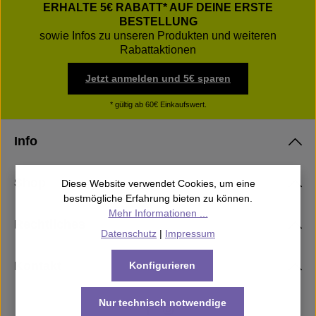
ERHALTE 5€ RABATT* AUF DEINE ERSTE
BESTELLUNG
sowie Infos zu unseren Produkten und weiteren
Rabattaktionen
Jetzt anmelden und 5€ sparen
* gültig ab 60€ Einkaufswert.
Info
Shop
Diese Website verwendet Cookies, um eine
bestmögliche Erfahrung bieten zu können.
Mehr Informationen ...
Rechtliches
Datenschutz
|
Impressum
Kontakt
Konfigurieren
Nur technisch notwendige