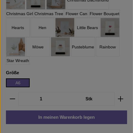
Sunflower
Flower
Blumenhand
Christmas Girl
Christmas Tree
Flower Can
Flower Bouquet
Hearts
Hen
Little Bears
Herz Wie schön
Lolly
Möwe
Pusteblume
Rainbow
Mistletoe
Naked Cake
Star Wreath
auswählen
Größe
A6
Produkt Anzahl: Gib den gewünschten Wert ein oder b
Stk
In meinen Warenkorb legen