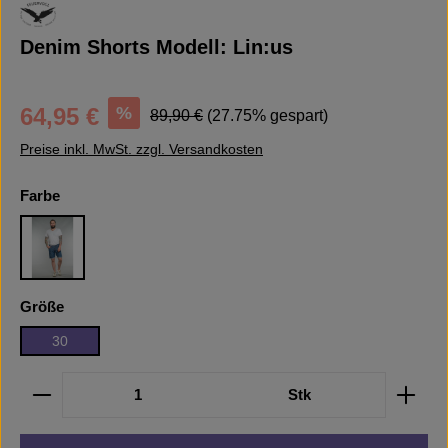
Denim Shorts Modell: Lin:us
Verkaufspreis:
Regulärer Preis:
%
64,95 €
89,90 €
(27.75% gespart)
Preise inkl. MwSt. zzgl. Versandkosten
auswählen
Farbe
Fashion Blue
auswählen
Größe
30
Produkt Anzahl: Gib den gewünschten Wert ein oder b
Stk