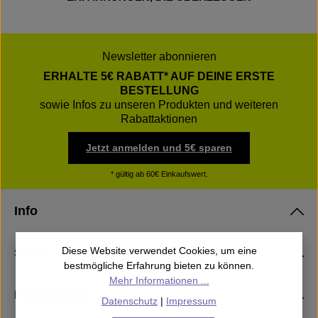
Newsletter abonnieren
ERHALTE 5€ RABATT* AUF DEINE ERSTE
BESTELLUNG
sowie Infos zu unseren Produkten und weiteren
Rabattaktionen
Jetzt anmelden und 5€ sparen
* gültig ab 60€ Einkaufswert.
Info
Diese Website verwendet Cookies, um eine
Shop
bestmögliche Erfahrung bieten zu können.
Mehr Informationen ...
Rechtliches
Datenschutz
|
Impressum