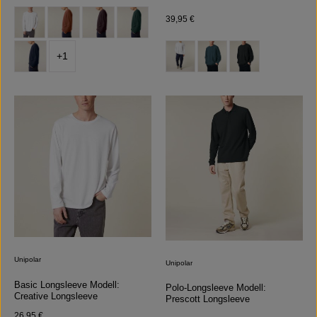
auswählen
Farbe
Regulärer Preis:
39,95 €
auswählen
Farbe
+
1
Unipolar
Unipolar
Basic Longsleeve Modell:
Polo-Longsleeve Modell:
Creative Longsleeve
Prescott Longsleeve
Regulärer Preis:
26,95 €