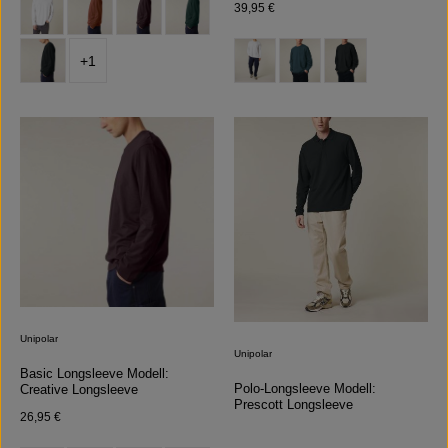
auswählen
Farbe
Regulärer Preis:
39,95 €
auswählen
Farbe
+
1
Unipolar
Unipolar
Basic Longsleeve Modell:
Polo-Longsleeve Modell:
Creative Longsleeve
Prescott Longsleeve
Regulärer Preis:
26,95 €