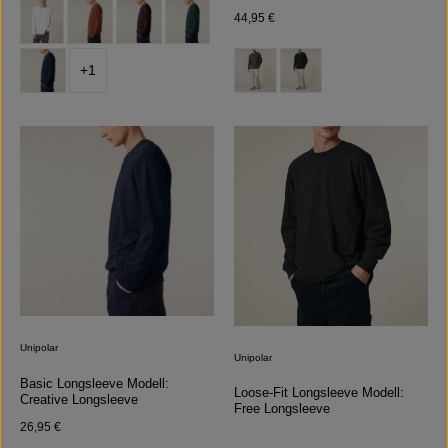
auswählen
Farbe
Regulärer Preis:
44,95 €
auswählen
Farbe
+
1
Unipolar
Unipolar
Basic Longsleeve Modell:
Loose-Fit Longsleeve Modell:
Creative Longsleeve
Free Longsleeve
Regulärer Preis:
26,95 €