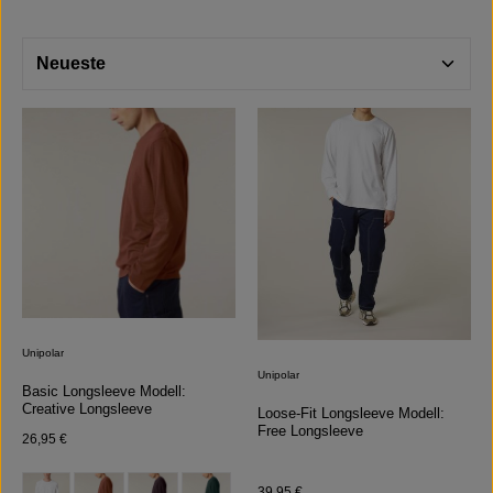
Unipolar
Unipolar
Basic Longsleeve Modell:
Creative Longsleeve
Loose-Fit Longsleeve Modell:
Free Longsleeve
Regulärer Preis:
26,95 €
auswählen
Farbe
Regulärer Preis:
39,95 €