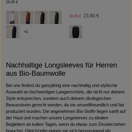
Regulärer Preis:
26,95 €
auswählen
Farbe
Regulärer Preis:
Verkaufspreis:
23,90 €
16,95 €
(Diese Option ist zurzeit nicht verfügbar.)
(Diese Option ist zurzeit nicht verfügbar.)
auswählen
Farbe
+
1
Nachhaltige Longsleeves für Herren
aus Bio-Baumwolle
Bei uns findest du ganzjährig eine nachhaltig und stylische
Auswahl an hochwertigen Langarmshirts, die nicht nur deinem
Style entsprechen, sondern auch deinem ökologischen
Bewusstsein gerecht werden, da sie umweltfreundlich und fair
produziert wurden. Die angenehmen Bio-Stoffe liegen sanft auf
der Haut und machen unsere Longsleeves zu idealen
Begleitern an kalten Tagen, wenn du etwas zum Drunterziehen
brauchst. Gleichzeitig eignen sie sich hervorragend als