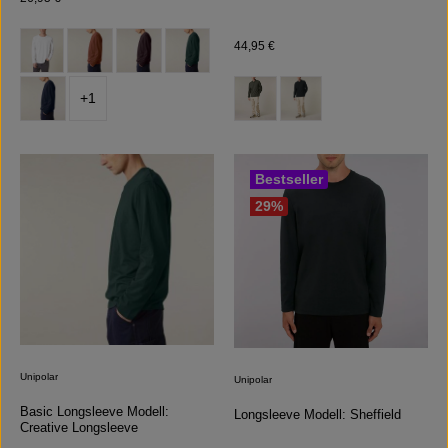
auswählen
Farbe
Regulärer Preis:
44,95 €
auswählen
Farbe
+
1
Bestseller
29
%
Unipolar
Unipolar
Basic Longsleeve Modell:
Longsleeve Modell: Sheffield
Creative Longsleeve