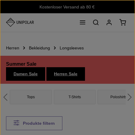
Kostenloser Versand ab 80 €
Zum Hauptinhalt springen
Waren
Herren
Bekleidung
Longsleeves
Summer Sale
Damen Sale
Herren Sale
Tops
T-Shirts
Poloshirts
Produkte filtern