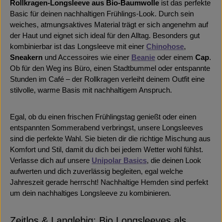
Rollkragen
-Longsleeve aus Bio-Baumwolle
ist das perfekte
Basic für deinen nachhaltigen Frühlings-Look. Durch sein
weiches, atmungsaktives Material trägt er sich angenehm auf
der Haut und eignet sich ideal für den Alltag. Besonders gut
kombinierbar ist das Longsleeve mit einer
Chinohose
,
Sneakern
und Accessoires wie einer
Beanie
oder einem
Cap
.
Ob für den Weg ins Büro, einen Stadtbummel oder entspannte
Stunden im Café – der Rollkragen verleiht deinem Outfit eine
stilvolle, warme Basis mit nachhaltigem Anspruch.
Egal, ob du einen frischen Frühlingstag genießt oder einen
entspannten Sommerabend verbringst, unsere Longsleeves
sind die perfekte Wahl. Sie bieten dir die richtige Mischung aus
Komfort und Stil, damit du dich bei jedem Wetter wohl fühlst.
Verlasse dich auf unsere
Unipolar Basics
, die deinen Look
aufwerten und dich zuverlässig begleiten, egal welche
Jahreszeit gerade herrscht! Nachhaltige Hemden sind perfekt
um dein nachhaltiges Longsleeve zu kombinieren.
Zeitlos & Langlebig: Bio Longsleeves als