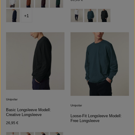
auswählen
Farbe
+
1
Unipolar
Unipolar
Basic Longsleeve Modell:
Creative Longsleeve
Loose-Fit Longsleeve Modell:
Free Longsleeve
Regulärer Preis:
26,95 €