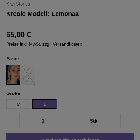
Kiwi Stories
Kreole Modell: Lemonaa
Regulärer Preis:
65,00 €
Preise inkl. MwSt. zzgl. Versandkosten
auswählen
Farbe
Gold
Silber
(Diese Option ist zurzeit nicht verfügbar.)
auswählen
Größe
M
L
Produkt Anzahl: Gib den gewünschten Wert ein oder b
Stk