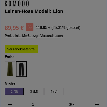
Leinen-Hose Modell: Lion
Verkaufspreis:
Regulärer Preis:
%
89,95 €
119,95 €
(25.01% gespart)
Preise inkl. MwSt. zzgl. Versandkosten
Versandkostenfrei
auswählen
Farbe
Khaki
Black
auswählen
Größe
2 (S)
3 (M)
4 (L)
Produkt Anzahl: Gib den gewünschten Wert ein oder b
Stk