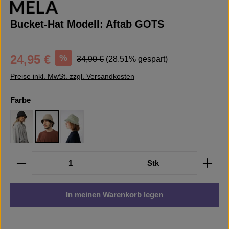
Bucket-Hat Modell: Aftab GOTS
Verkaufspreis:
Regulärer Preis:
%
24,95 €
34,90 €
(28.51% gespart)
Preise inkl. MwSt. zzgl. Versandkosten
auswählen
Farbe
Black
Taupe
Sage
Produkt Anzahl: Gib den gewünschten Wert ein oder b
Stk
In meinen Warenkorb legen