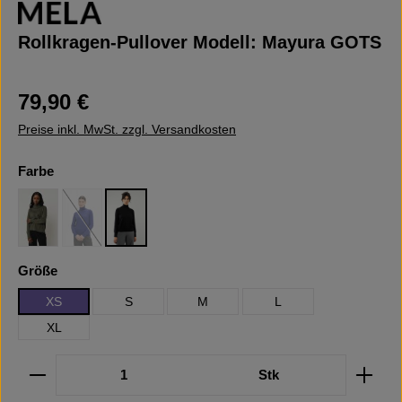
Rollkragen-Pullover Modell: Mayura GOTS
Regulärer Preis:
79,90 €
Preise inkl. MwSt. zzgl. Versandkosten
auswählen
Farbe
Green blend
Bold Blue
Schwarz
(Diese Option ist zurzeit nicht verfügbar.)
auswählen
Größe
XS
S
M
L
XL
Produkt Anzahl: Gib den gewünschten Wert ein oder b
Stk