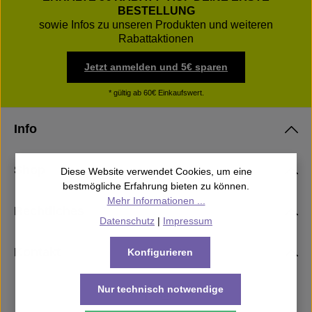
BESTELLUNG
sowie Infos zu unseren Produkten und weiteren
Rabattaktionen
Jetzt anmelden und 5€ sparen
* gültig ab 60€ Einkaufswert.
Info
Shop
Diese Website verwendet Cookies, um eine
bestmögliche Erfahrung bieten zu können.
Mehr Informationen ...
Rechtliches
Datenschutz
|
Impressum
Kontakt
Konfigurieren
Nur technisch notwendige