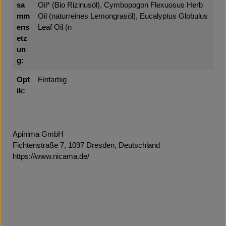
sa
Oil* (Bio Rizinusöl), Cymbopogon Flexuosus Herb
mm
Oil (naturreines Lemongrasöl), Eucalyptus Globulus
ens
Leaf Oil (n
etz
un
g:
Opt
Einfarbig
ik:
Apinima GmbH
Fichtenstraße 7, 1097 Dresden, Deutschland
https://www.nicama.de/