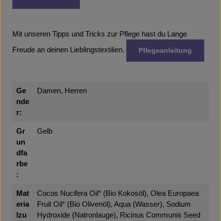
Mit unseren Tipps und Tricks zur Pflege hast du Lange
Freude an deinen Lieblingstextilien.
Pflegeanleitung
Ge
Damen, Herren
nde
r:
Gr
Gelb
un
dfa
rbe
:
Mat
Cocos Nucifera Oil* (Bio Kokosöl), Olea Europaea
eria
Fruit Oil* (Bio Olivenöl), Aqua (Wasser), Sodium
lzu
Hydroxide (Natronlauge), Ricinus Communis Seed