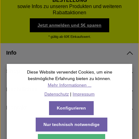
BESTELLUNG
sowie Infos zu unseren Produkten und weiteren
Rabattaktionen
Jetzt anmelden und 5€ sparen
* gültig ab 60€ Einkaufswert.
Info
Shop
Diese Website verwendet Cookies, um eine
bestmögliche Erfahrung bieten zu können.
Mehr Informationen ...
Rechtliches
Datenschutz
|
Impressum
Kontakt
Konfigurieren
Nur technisch notwendige