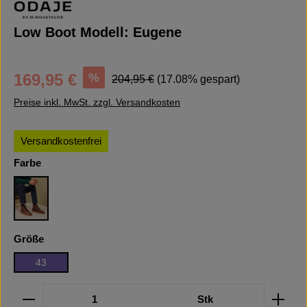
Low Boot Modell: Eugene
Verkaufspreis:
Regulärer Preis:
%
169,95 €
204,95 €
(17.08% gespart)
Preise inkl. MwSt. zzgl. Versandkosten
Versandkostenfrei
auswählen
Farbe
Brown Grained
auswählen
Größe
43
Produkt Anzahl: Gib den gewünschten Wert ein oder b
Stk