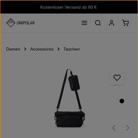
Kostenloser Versand ab 80 €
Zum Hauptinhalt springen
Waren
Damen
Accessoires
Taschen
Bildergalerie überspringen