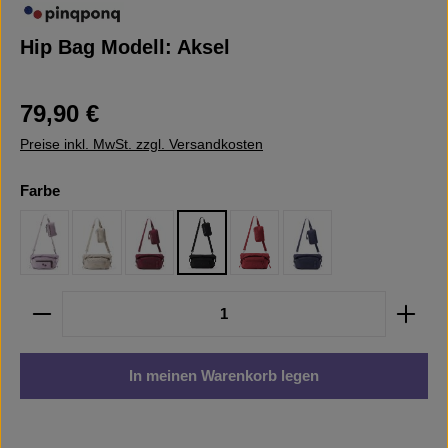
Hip Bag Modell: Aksel
Regulärer Preis:
79,90 €
Preise inkl. MwSt. zzgl. Versandkosten
auswählen
Farbe
Construct Lilac
Cliff Beige
Glazed Red
Rooted Black
Sienna Red
Glazed Dusk
Produkt Anzahl: Gib den gewünschten Wert ein oder b
In meinen Warenkorb legen