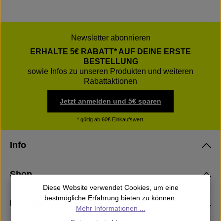
Newsletter abonnieren
ERHALTE 5€ RABATT* AUF DEINE ERSTE
BESTELLUNG
sowie Infos zu unseren Produkten und weiteren
Rabattaktionen
Jetzt anmelden und 5€ sparen
* gültig ab 60€ Einkaufswert.
Info
Shop
Diese Website verwendet Cookies, um eine
bestmögliche Erfahrung bieten zu können.
Rechtliches
Mehr Informationen ...