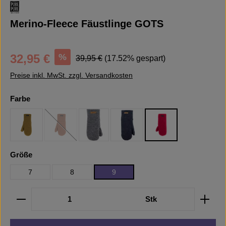
Merino-Fleece Fäustlinge GOTS
Verkaufspreis:
Regulärer Preis:
%
32,95 €
39,95 €
(17.52% gespart)
Preise inkl. MwSt. zzgl. Versandkosten
auswählen
Farbe
Schilf
Mocha
Schiefer
Marine
Himbeere
(Diese Option ist zurzeit nicht verfügbar.)
auswählen
Größe
7
8
9
Produkt Anzahl: Gib den gewünschten Wert ein oder b
Stk