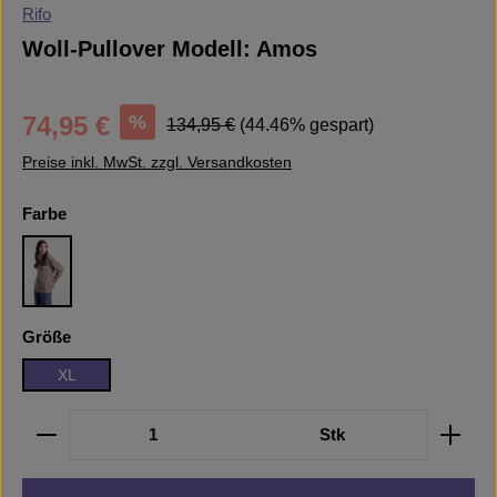
Rifo
Woll-Pullover Modell: Amos
Verkaufspreis:
Regulärer Preis:
%
74,95 €
134,95 €
(44.46% gespart)
Preise inkl. MwSt. zzgl. Versandkosten
auswählen
Farbe
Beige Sabbia
auswählen
Größe
XL
Produkt Anzahl: Gib den gewünschten Wert ein oder b
Stk