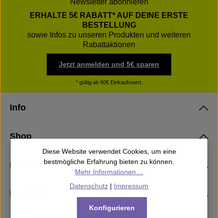
Newsletter abonnieren
ERHALTE 5€ RABATT* AUF DEINE ERSTE
BESTELLUNG
sowie Infos zu unseren Produkten und weiteren
Rabattaktionen
Jetzt anmelden und 5€ sparen
* gültig ab 60€ Einkaufswert.
Info
Shop
Diese Website verwendet Cookies, um eine
bestmögliche Erfahrung bieten zu können.
Rechtliches
Mehr Informationen ...
Datenschutz
|
Impressum
Kontakt
Konfigurieren