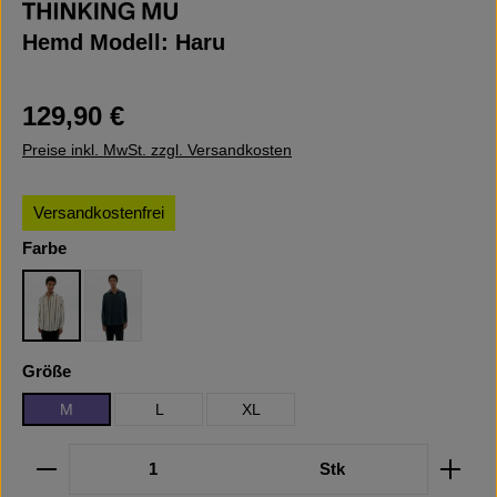
Hemd Modell: Haru
Regulärer Preis:
129,90 €
Preise inkl. MwSt. zzgl. Versandkosten
Versandkostenfrei
auswählen
Farbe
Multicolor
Dark Green
auswählen
Größe
M
L
XL
Produkt Anzahl: Gib den gewünschten Wert ein oder b
Stk