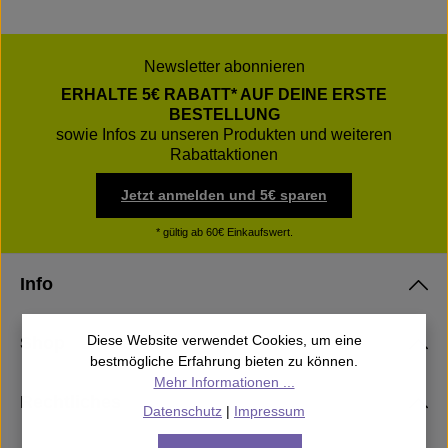
Newsletter abonnieren
ERHALTE 5€ RABATT* AUF DEINE ERSTE
BESTELLUNG
sowie Infos zu unseren Produkten und weiteren
Rabattaktionen
Jetzt anmelden und 5€ sparen
* gültig ab 60€ Einkaufswert.
Info
Shop
Diese Website verwendet Cookies, um eine
bestmögliche Erfahrung bieten zu können.
Mehr Informationen ...
Rechtliches
Datenschutz
|
Impressum