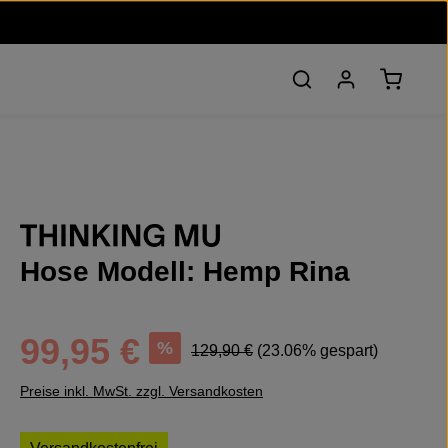
Warenko
Hose Modell: Hemp Rina
Verkaufspreis:
Regulärer Preis:
99,95 €
%
129,90 €
(23.06% gespart)
Preise inkl. MwSt. zzgl. Versandkosten