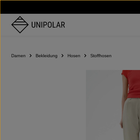
um Hauptinhalt springen
Zur Hauptnavigation springen
Damen
Bekleidung
Hosen
Stoffhosen
Bildergalerie überspringen