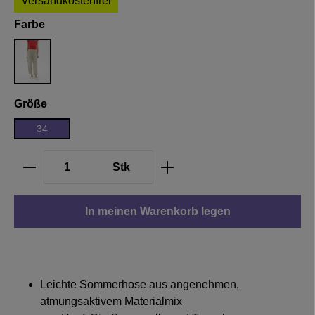
Versandkostenfrei
auswählen
Farbe
Oatmeal
auswählen
Größe
34
Produkt Anzahl: Gib den gewünschten We
Stk
In meinen Warenkorb legen
Leichte Sommerhose aus angenehmen,
atmungsaktivem Materialmix