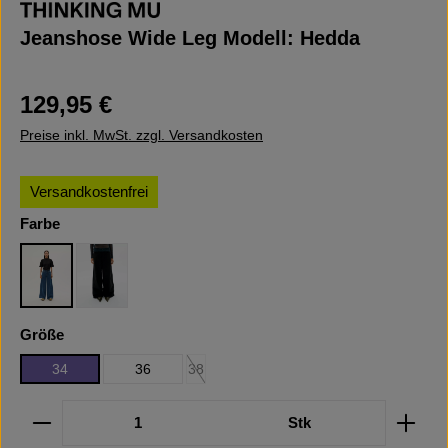
Jeanshose Wide Leg Modell: Hedda
Regulärer Preis:
129,95 €
Preise inkl. MwSt. zzgl. Versandkosten
Versandkostenfrei
auswählen
Farbe
Denim
Black
auswählen
Größe
34
36
38
(Diese Option ist zurzeit nicht verfügbar.)
Produkt Anzahl: Gib den gewünschten Wert ein oder b
Stk