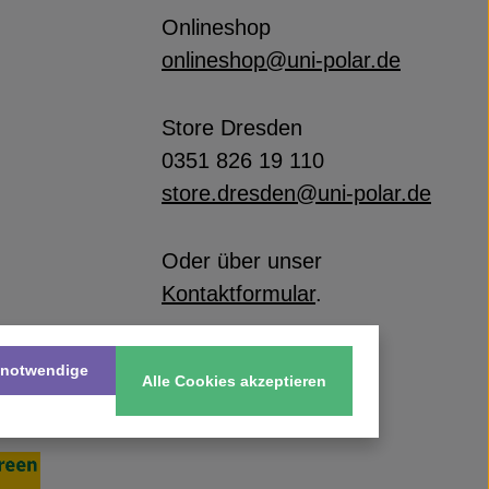
Onlineshop
onlineshop@uni-polar.de
Store Dresden
0351 826 19 110
store.dresden@uni-polar.de
Oder über unser
Kontaktformular
.
 notwendige
Alle Cookies akzeptieren