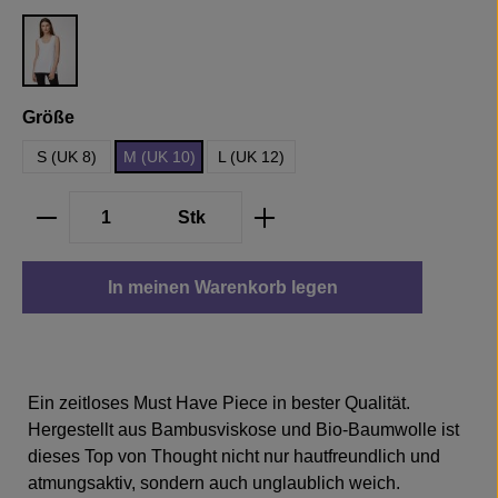
White
auswählen
Größe
S (UK 8)
M (UK 10)
L (UK 12)
Produkt Anzahl: Gib den gewünschten We
Stk
In meinen Warenkorb legen
Ein zeitloses Must Have Piece in bester Qualität.
Hergestellt aus Bambusviskose und Bio-Baumwolle ist
dieses Top von Thought nicht nur hautfreundlich und
atmungsaktiv, sondern auch unglaublich weich.