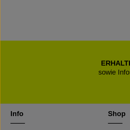
ERHALT
sowie Inf
Info
Shop