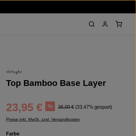
Warenko
Top Bamboo Base Layer
Verkaufspreis:
Regulärer Preis:
23,95 €
%
36,00 €
(33.47% gespart)
Preise inkl. MwSt. zzgl. Versandkosten
auswählen
Farbe