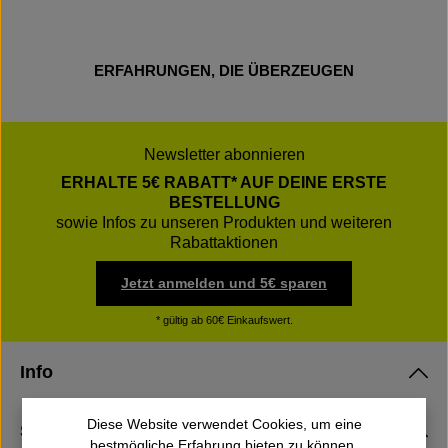
ERFAHRUNGEN, DIE ÜBERZEUGEN
Newsletter abonnieren
ERHALTE 5€ RABATT* AUF DEINE ERSTE
BESTELLUNG
sowie Infos zu unseren Produkten und weiteren
Rabattaktionen
Jetzt anmelden und 5€ sparen
* gültig ab 60€ Einkaufswert.
Info
Diese Website verwendet Cookies, um eine
Shop
bestmögliche Erfahrung bieten zu können.