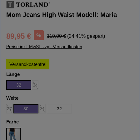
Mom Jeans High Waist Modell: Maria
Verkaufspreis:
Regulärer Preis:
%
89,95 €
119,00 €
(24.41% gespart)
Preise inkl. MwSt. zzgl. Versandkosten
Versandkostenfrei
auswählen
Länge
32
34
(Diese Option ist zurzeit nicht verfügbar.)
auswählen
Weite
27
30
31
32
(Diese Option ist zurzeit nicht verfügbar.)
(Diese Option ist zurzeit nicht verfügbar.)
auswählen
Farbe