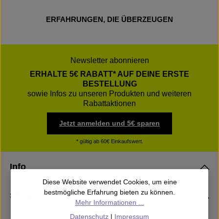
ERFAHRUNGEN, DIE ÜBERZEUGEN
Newsletter abonnieren
ERHALTE 5€ RABATT* AUF DEINE ERSTE
BESTELLUNG
sowie Infos zu unseren Produkten und weiteren
Rabattaktionen
Jetzt anmelden und 5€ sparen
* gültig ab 60€ Einkaufswert.
Info
Diese Website verwendet Cookies, um eine
bestmögliche Erfahrung bieten zu können.
Shop
Mehr Informationen ...
Datenschutz
|
Impressum