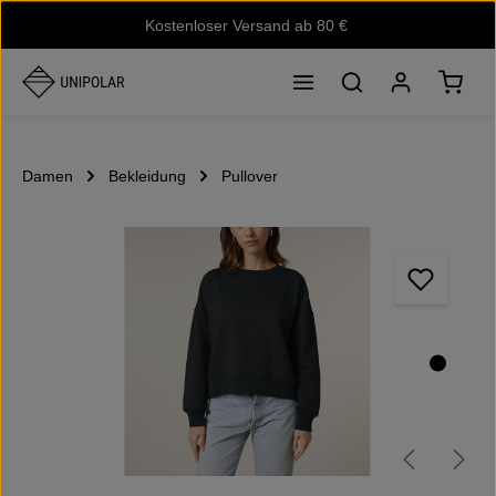
Kostenloser Versand ab 80 €
Zum Hauptinhalt springen
Waren
Damen
Bekleidung
Pullover
Bildergalerie überspringen