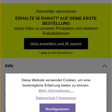
Newsletter abonnieren
ERHALTE 5€ RABATT* AUF DEINE ERSTE
BESTELLUNG
sowie Infos zu unseren Produkten und weiteren
Rabattaktionen
Jetzt anmelden und 5€ sparen
* gültig ab 60€ Einkaufswert.
Info
Shop
Diese Website verwendet Cookies, um eine
bestmögliche Erfahrung bieten zu können.
Mehr Informationen ...
Rechtliches
Datenschutz
|
Impressum
Konfigurieren
Kontakt