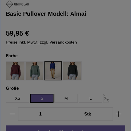
Basic Pullover Modell: Almai
Regulärer Preis:
59,95 €
Preise inkl. MwSt. zzgl. Versandkosten
auswählen
Farbe
Burgundy
Green Bay
Worker Blue
Black
auswählen
Größe
XS
S
M
L
XL
(Diese Option ist
Produkt Anzahl: Gib den gewünschten Wert ein oder b
Stk