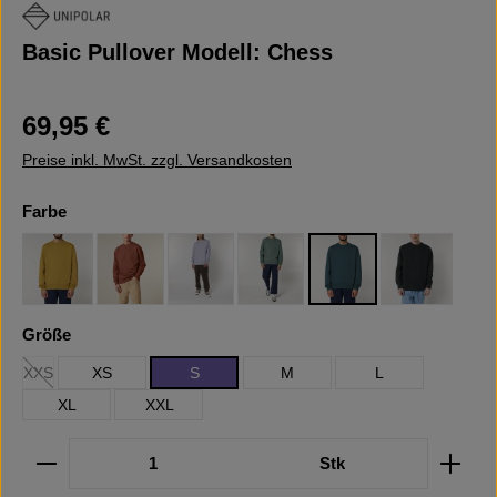
Basic Pullover Modell: Chess
Regulärer Preis:
69,95 €
Preise inkl. MwSt. zzgl. Versandkosten
auswählen
Farbe
Ochre
Heritage Brown
Lavender
Green Bay
Stargazer
Black
auswählen
Größe
XXS
XS
S
M
L
(Diese Option ist zurzeit nicht verfügbar.)
XL
XXL
Produkt Anzahl: Gib den gewünschten Wert ein oder b
Stk