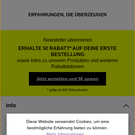
ERFAHRUNGEN, DIE ÜBERZEUGEN
Newsletter abonnieren
ERHALTE 5€ RABATT* AUF DEINE ERSTE
BESTELLUNG
sowie Infos zu unseren Produkten und weiteren
Rabattaktionen
Jetzt anmelden und 5€ sparen
* gültig ab 60€ Einkaufswert.
Info
Diese Website verwendet Cookies, um eine
Shop
bestmögliche Erfahrung bieten zu können.
Mehr Informationen ...