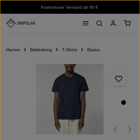
Kostenloser Versand ab 80 €
Zum Hauptinhalt springen
Waren
Herren
Bekleidung
T-Shirts
Basics
Bildergalerie überspringen