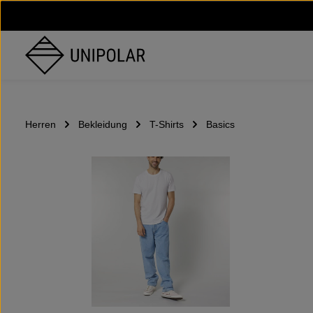
um Hauptinhalt springen
Zur Hauptnavigation springen
Herren
Bekleidung
T-Shirts
Basics
Bildergalerie überspringen