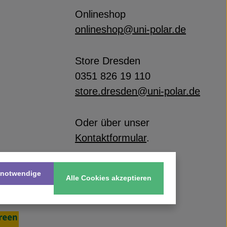
Onlineshop
onlineshop@uni-polar.de
Store Dresden
0351 826 19 110
store.dresden@uni-polar.de
Oder über unser
Kontaktformular
.
 notwendige
Alle Cookies akzeptieren