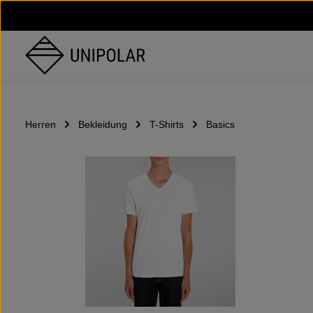
um Hauptinhalt springen
Zur Hauptnavigation springen
Herren
Bekleidung
T-Shirts
Basics
Bildergalerie überspringen