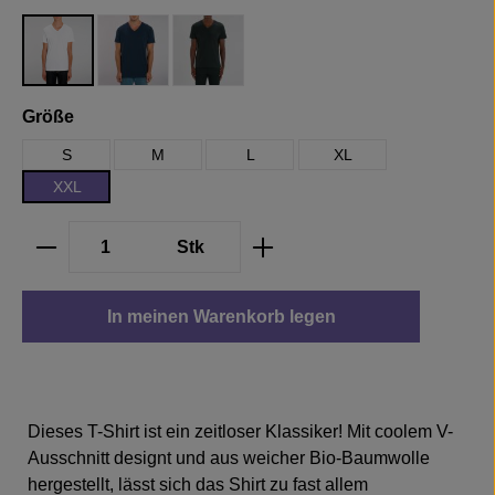
White
French Navy
Black
auswählen
Größe
S
M
L
XL
XXL
Produkt Anzahl: Gib den gewünschten We
Stk
In meinen Warenkorb legen
Dieses T-Shirt ist ein zeitloser Klassiker! Mit coolem V-
Ausschnitt designt und aus weicher Bio-Baumwolle
hergestellt, lässt sich das Shirt zu fast allem