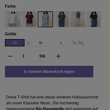
auswählen
Farbe
White
Burgundy
Lavender
Stargazer
Dusk
Black
auswählen
Größe
XS
S
M
L
XL
XXL
(Diese Option ist zurzeit nicht verfügbar.)
(Diese Option ist zurzeit ni
(Diese Option ist zurze
Produkt Anzahl: Gib den gewünschten We
Stk
In meinen Warenkorb legen
Diese T-Shirt hat eine etwas weiteren Halsausschnitt
als unser Klassiker Music. Die hochwertig
ringgesponnene
Bio-Baumwolle
sitzt angenehm auf