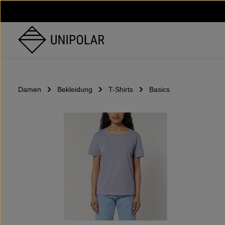
um Hauptinhalt springen
Zur Hauptnavigation springen
Damen
Bekleidung
T-Shirts
Basics
Bildergalerie überspringen