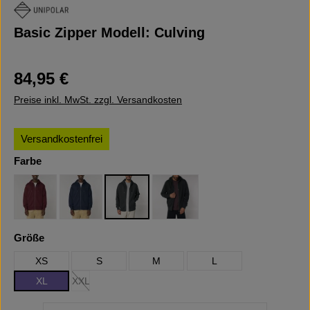
Basic Zipper Modell: Culving
Regulärer Preis:
84,95 €
Preise inkl. MwSt. zzgl. Versandkosten
Versandkostenfrei
auswählen
Farbe
Burgundy
French Navy
Dark Heather Grey
Black
auswählen
Größe
XS
S
M
L
XL
XXL
(Diese Option ist zurzeit nicht verfügbar.)