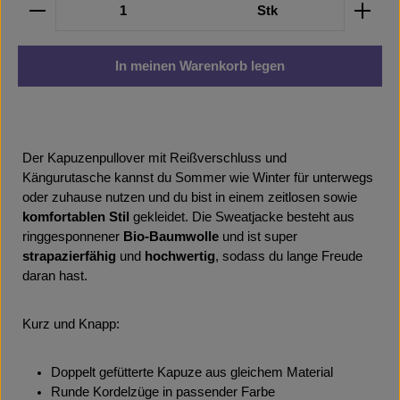
Produkt Anzahl: Gib den gewünschten Wert ein oder b
Stk
In meinen Warenkorb legen
Der Kapuzenpullover mit Reißverschluss und
Kängurutasche kannst du Sommer wie Winter für unterwegs
oder zuhause nutzen und du bist in einem zeitlosen sowie
komfortablen Stil
gekleidet. Die Sweatjacke besteht aus
ringgesponnener
Bio-Baumwolle
und ist super
strapazierfähig
und
hochwertig
, sodass du lange Freude
daran hast.
Kurz und Knapp:
Doppelt gefütterte Kapuze aus gleichem Material
Runde Kordelzüge in passender Farbe