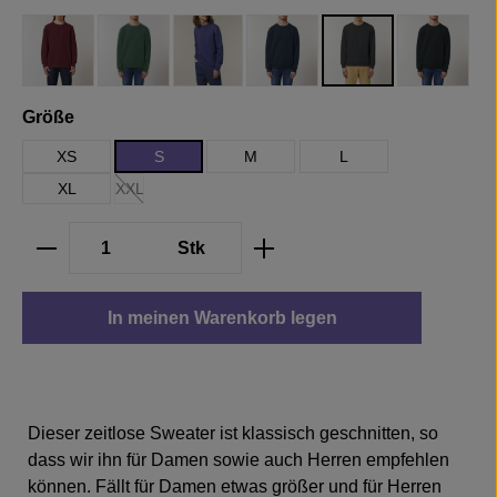
Burgundy
Bottle Green
Dusk
French Navy
Dark Heather Grey
Black
auswählen
Größe
XS
S
M
L
XL
XXL
(Diese Option ist zurzeit nicht verfügbar.)
Produkt Anzahl: Gib den gewünschten We
Stk
In meinen Warenkorb legen
Dieser zeitlose Sweater ist klassisch geschnitten, so
dass wir ihn für Damen sowie auch Herren empfehlen
können. Fällt für Damen etwas größer und für Herren