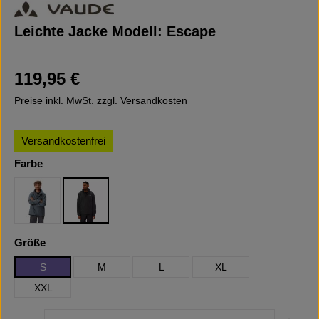
Leichte Jacke Modell: Escape
Regulärer Preis:
119,95 €
Preise inkl. MwSt. zzgl. Versandkosten
Versandkostenfrei
auswählen
Farbe
Heron Uni
Black
auswählen
Größe
S
M
L
XL
XXL
Produkt Anzahl: Gib den gewünschten Wert ein oder b