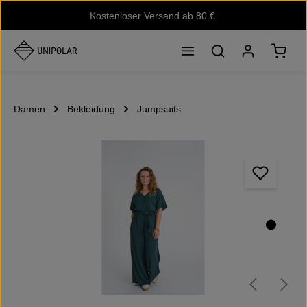
Kostenloser Versand ab 80 €
Zum Hauptinhalt springen
Waren
Damen
Bekleidung
Jumpsuits
Bildergalerie überspringen