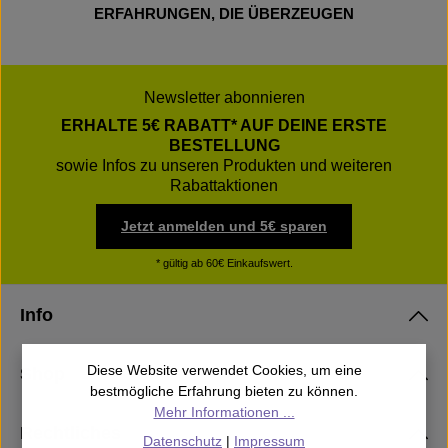
ERFAHRUNGEN, DIE ÜBERZEUGEN
Newsletter abonnieren
ERHALTE 5€ RABATT* AUF DEINE ERSTE
BESTELLUNG
sowie Infos zu unseren Produkten und weiteren
Rabattaktionen
Jetzt anmelden und 5€ sparen
* gültig ab 60€ Einkaufswert.
Info
Diese Website verwendet Cookies, um eine
Shop
bestmögliche Erfahrung bieten zu können.
Mehr Informationen ...
Rechtliches
Datenschutz
|
Impressum