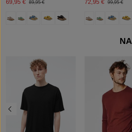
69,95 €
72,95 €
Regulärer Preis:
Regulärer P
Verkaufspreis:
Verkaufspreis:
89,95 €
99,95 €
auswählen
auswähl
Farbe
Farbe
(Diese Option ist zurzeit nicht verfügbar.)
(Diese Option ist zurzeit nicht verfügbar.)
(Diese Option ist zurzeit nicht verfügbar.)
(Diese Option ist zurzeit nicht verfügbar.)
(Diese Option ist zur
NA
Produktgalerie überspringen