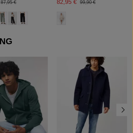
82,95 €
Regulärer Preis:
Regulärer Preis:
is:
Verkaufspreis:
87,95 €
99,90 €
uswählen
auswählen
Farbe
e Option ist zurzeit nicht verfügbar.)
(Diese Option ist zurzeit nicht verfügbar.)
UNG