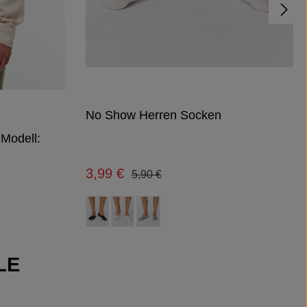
No Show Herren Socken
Modell:
3,99 €
Regulärer Preis:
Verkaufspreis:
5,90 €
auswählen
Farbe
(Diese Option ist zurzeit nicht verfügbar.)
LE