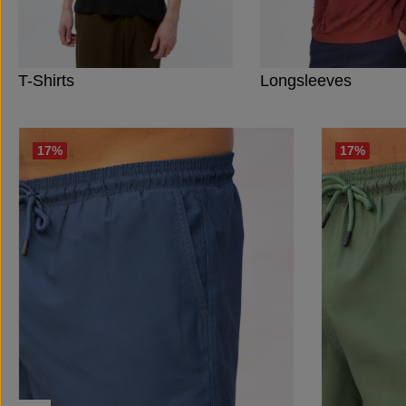
T-Shirts
Longsleeves
Produktgalerie überspringen
17
%
17
%