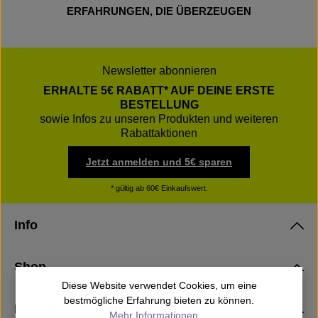
ERFAHRUNGEN, DIE ÜBERZEUGEN
Newsletter abonnieren
ERHALTE 5€ RABATT* AUF DEINE ERSTE
BESTELLUNG
sowie Infos zu unseren Produkten und weiteren
Rabattaktionen
Jetzt anmelden und 5€ sparen
* gültig ab 60€ Einkaufswert.
Info
Shop
Diese Website verwendet Cookies, um eine
bestmögliche Erfahrung bieten zu können.
Rechtliches
Mehr Informationen ...