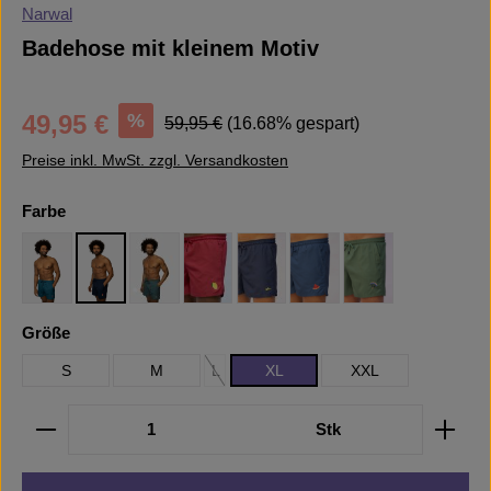
Narwal
Badehose mit kleinem Motiv
Verkaufspreis:
Regulärer Preis:
%
49,95 €
59,95 €
(16.68% gespart)
Preise inkl. MwSt. zzgl. Versandkosten
auswählen
Farbe
Blue (Popcorn Coco)
Blue (Gelato Coco)
Green (Banana Coco)
Lemon Plain
Blue (Banana)
Watermelon (Blue)
Parachute (Green
auswählen
Größe
S
M
L
XL
XXL
(Diese Option ist zurzeit nicht verfügbar.)
Produkt Anzahl: Gib den gewünschten Wert ein oder b
Stk