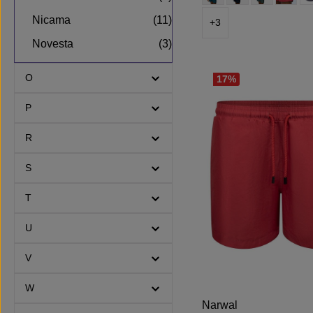
Nicama
(11)
+
3
Novesta
(3)
O
17
%
P
R
S
T
U
V
W
Narwal