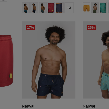
auswählen
aus
Farbe
Farbe
+
3
(Diese Option ist 
(Diese Opti
(Die
17
%
25
%
Narwal
Narwal