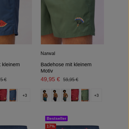
Narwal
 kleinem
Badehose mit kleinem
Motiv
49,95 €
lärer Preis:
Regulärer Preis:
Verkaufspreis:
95 €
59,95 €
wählen
auswählen
Farbe
+
3
+
3
Bestseller
17
%