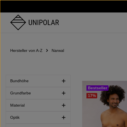
um Hauptinhalt springen
Zur Hauptnavigation springen
Hersteller von A-Z
Narwal
Bundhöhe
Bestseller
Grundfarbe
17
%
Material
Optik