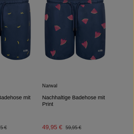
Narwal
Badehose mit
Nachhaltige Badehose mit
Print
49,95 €
lärer Preis:
Regulärer Preis:
Verkaufspreis:
95 €
59,95 €