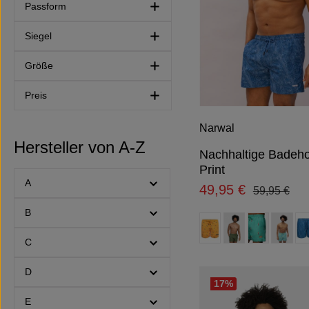
Passform
Siegel
Größe
Preis
Narwal
Hersteller von A-Z
Nachhaltige Badeho
Print
A
49,95 €
Regulärer P
Verkaufspreis:
59,95 €
B
auswähl
Farbe
(Diese Option ist zurzeit ni
(Diese Option ist zur
(Diese Option 
C
D
17
%
E