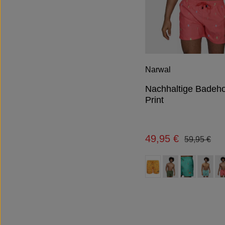
Narwal
Nachhaltige Badeho
Print
49,95 €
Regulärer P
Verkaufspreis:
59,95 €
auswähl
Farbe
(Diese Option ist zurzeit ni
(Diese Option 
(Diese 