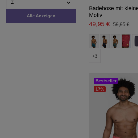
Z
Badehose mit klei
Motiv
Alle Anzeigen
49,95 €
Regulärer P
Verkaufspreis:
59,95 €
auswähl
Farbe
+
3
Bestseller
17
%