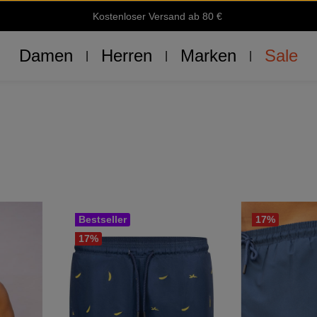
Kostenloser Versand ab 80 €
Damen
Herren
Marken
Sale
Bestseller
17
%
17
%