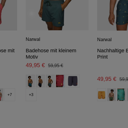
Narwal
Narwal
Badehose mit kleinem
se mit
Nachhaltige 
Motiv
Print
49,95 €
Regulärer Preis:
Verkaufspreis:
59,95 €
auswählen
Farbe
49,95 €
reis:
Regu
Verkaufspreis:
59,
(Diese Option ist zurzeit nicht verfüg
en
aus
Farbe
+
7
+
3
cht verfügbar.)
ist zurzeit nicht verfügbar.)
Option ist zurzeit nicht verfügbar.)
(Diese Option ist 
(Die