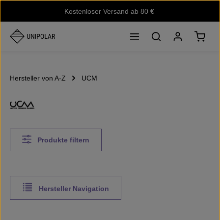
Kostenloser Versand ab 80 €
Zum Hauptinhalt springen
Waren
Hersteller von A-Z
UCM
Produkte filtern
Hersteller Navigation