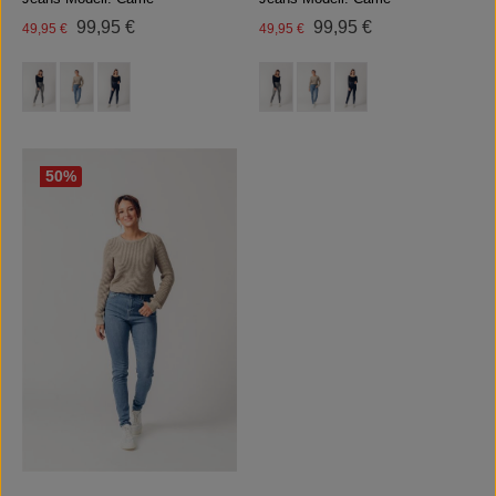
Regulärer Preis:
Regulärer Preis:
Verkaufspreis:
99,95 €
Verkaufspreis:
99,95 €
49,95 €
49,95 €
auswählen
auswählen
Farbe
Farbe
50
%