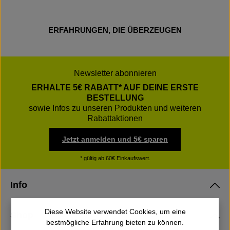
ERFAHRUNGEN, DIE ÜBERZEUGEN
Newsletter abonnieren
ERHALTE 5€ RABATT* AUF DEINE ERSTE
BESTELLUNG
sowie Infos zu unseren Produkten und weiteren
Rabattaktionen
Jetzt anmelden und 5€ sparen
* gültig ab 60€ Einkaufswert.
Info
Diese Website verwendet Cookies, um eine
Shop
bestmögliche Erfahrung bieten zu können.